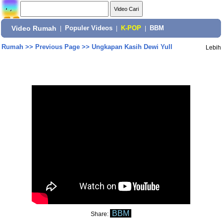
Video Rumah
|
Populer Videos
|
K-POP
|
BBM
Rumah
>>
Previous Page
>>
Ungkapan Kasih Dewi Yull
Lebih
BBM
Share: