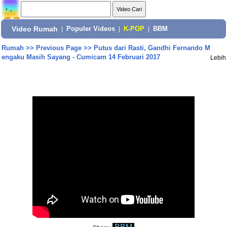
Video Rumah
|
Populer Videos
|
K-POP
|
BBM
Rumah
>>
Previous Page
>>
Putus dari Rasti, Gandhi Fernando M
engaku Masih Sayang - Cumicam 14 Februari 2017
Lebih