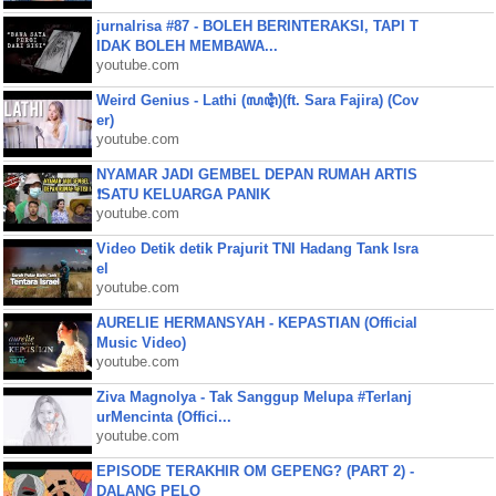
jurnalrisa #87 - BOLEH BERINTERAKSI, TAPI T
IDAK BOLEH MEMBAWA...
youtube.com
Weird Genius - Lathi (ꦭꦛꦶ)(ft. Sara Fajira) (Cov
er)
youtube.com
NYAMAR JADI GEMBEL DEPAN RUMAH ARTIS
❗SATU KELUARGA PANIK
youtube.com
Video Detik detik Prajurit TNI Hadang Tank Isra
el
youtube.com
AURELIE HERMANSYAH - KEPASTIAN (Official
Music Video)
youtube.com
Ziva Magnolya - Tak Sanggup Melupa #Terlanj
urMencinta (Offici...
youtube.com
EPISODE TERAKHIR OM GEPENG? (PART 2) -
DALANG PELO