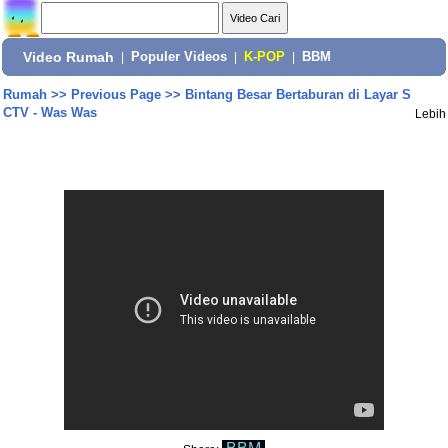
Video Rumah
|
Populer Videos
|
K-POP
|
BBM
Rumah
>>
Previous Page
>>
Bintang Besar Bertaburan di Layar S
CTV - Was Was
Lebih