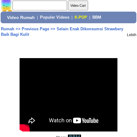
Video Rumah
|
Populer Videos
|
K-POP
|
BBM
Rumah
>>
Previous Page
>>
Selain Enak Dikonsumsi Strawbery
Baik Bagi Kulit
Lebih