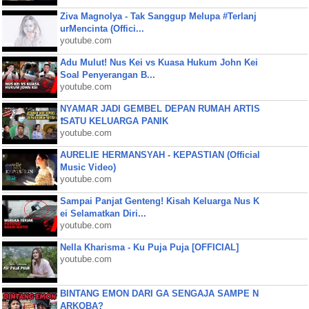
Ziva Magnolya - Tak Sanggup Melupa #Terlanj
urMencinta (Offici...
youtube.com
Adu Mulut! Nus Kei vs Kuasa Hukum John Kei
Soal Penyerangan B...
youtube.com
NYAMAR JADI GEMBEL DEPAN RUMAH ARTIS
❗SATU KELUARGA PANIK
youtube.com
AURELIE HERMANSYAH - KEPASTIAN (Official
Music Video)
youtube.com
Sampai Panjat Genteng! Kisah Keluarga Nus K
ei Selamatkan Diri...
youtube.com
Nella Kharisma - Ku Puja Puja [OFFICIAL]
youtube.com
BINTANG EMON DARI GA SENGAJA SAMPE N
ARKOBA?