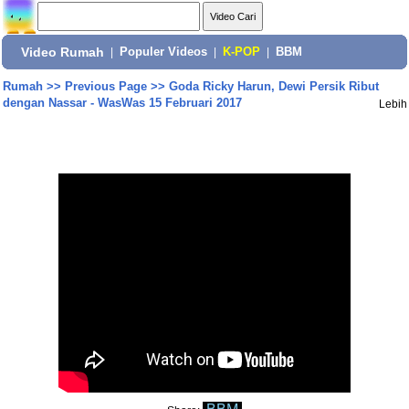
Video Rumah
|
Populer Videos
|
K-POP
|
BBM
Rumah
>>
Previous Page
>>
Goda Ricky Harun, Dewi Persik Ribut
dengan Nassar - WasWas 15 Februari 2017
Lebih