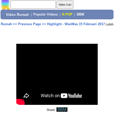
Video Rumah
|
Populer Videos
|
K-POP
|
BBM
Rumah
>>
Previous Page
>>
Highlight - WasWas 15 Februari 2017
Lebih
BBM
Share: