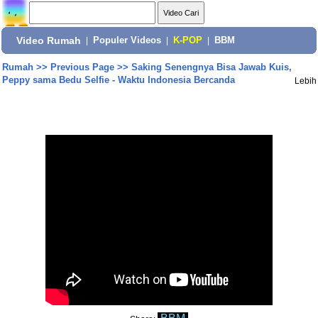
Video Rumah
|
Populer Videos
|
K-POP
|
BBM
Rumah
>>
Previous Page
>>
Saking Senengnya Bisa Jawab Kuis,
Peppy sama Bedu Selfie - Waktu Indonesia Bercanda
Lebih