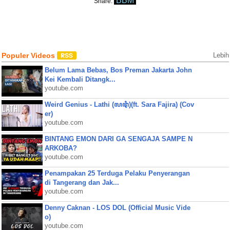
BBM
Share:
Populer Videos
Lebih
Belum Lama Bebas, Bos Preman Jakarta John
Kei Kembali Ditangk...
youtube.com
Weird Genius - Lathi (ꦭꦛꦶ)(ft. Sara Fajira) (Cov
er)
youtube.com
BINTANG EMON DARI GA SENGAJA SAMPE N
ARKOBA?
youtube.com
Penampakan 25 Terduga Pelaku Penyerangan
di Tangerang dan Jak...
youtube.com
Denny Caknan - LOS DOL (Official Music Vide
o)
youtube.com