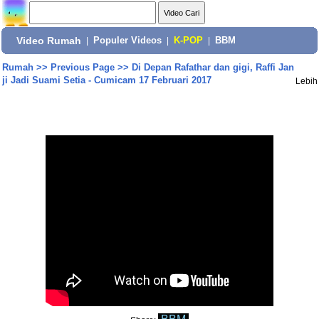
Video Rumah
|
Populer Videos
|
K-POP
|
BBM
Rumah
>>
Previous Page
>>
Di Depan Rafathar dan gigi, Raffi Jan
ji Jadi Suami Setia - Cumicam 17 Februari 2017
Lebih