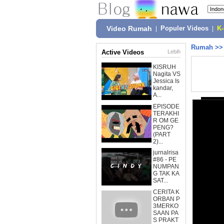
Video Rumah
|
Populer Videos
|
K
Rumah
>
Active Videos
Lebih
KISRUH
Nagita VS
Jessica Is
kandar,
A...
EPISODE
TERAKHI
R OM GE
PENG?
(PART
2)...
jurnalrisa
#86 - PE
NUMPAN
G TAK KA
SAT...
CERITA K
ORBAN P
3MERKO
SAAN PA
S PRAKT