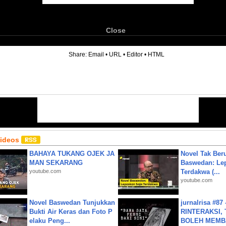
Close
6
Share:
Email
•
URL
•
Editor
•
HTML
Videos
BAHAYA TUKANG OJEK JA
Novel Tak Ber
MAN SEKARANG
Baswedan: Le
youtube.com
Terdakwa (...
youtube.com
Novel Baswedan Tunjukkan
jurnalrisa #8
Bukti Air Keras dan Foto P
RINTERAKSI, 
elaku Peng...
BOLEH MEMBA