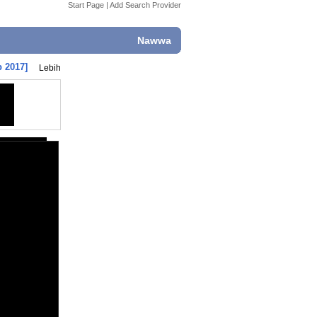
Start Page
|
Add Search Provider
Nawwa
b 2017]
Lebih