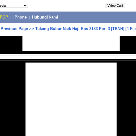
-POP
|
iPhone
|
Hubungi kami
>
Previous Page
>>
Tukang Bubur Naik Haji Eps 2183 Part 3 [TBNH] [4 Fe