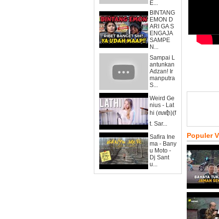
E...
BINTANG
EMON D
ARI GA S
ENGAJA
SAMPE
N...
Sampai L
antunkan
Adzan! Ir
manputra
S...
Weird Ge
nius - Lat
hi (ꦭꦛꦶ)(f
t. Sar...
Populer 
Safira Ine
ma - Bany
u Moto -
Dj Sant
u...