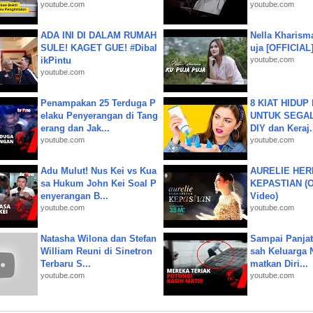
youtube.com
youtube.com
ADA INI DI DALAM RUMAH
Nella Kharism
SULE! KAGET GUE! #Dibal
uja [OFFICIAL
ikPintu
youtube.com
youtube.com
Penampakan 25 Terduga P
8 KIAT HIDUP
elaku Penyerangan di Tang
UNTUK SEGALA
erang dan Jak...
DIY dan Keraj.
youtube.com
youtube.com
Adu Mulut! Nus Kei vs Kua
AURELIE HER
sa Hukum John Kei Soal P
KEPASTIAN (Of
enyerangan B...
Video)
youtube.com
youtube.com
Natasha Wilona dan Stefan
Sampai Panjat
William Reuni di Sinetron
sah Keluarga 
Terbaru S...
matkan Diri...
youtube.com
youtube.com