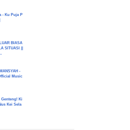
a - Ku Puja P
]
 LUAR BIASA
 SITUASI ||
..
MANSYAH -
ficial Music
 Genteng! Ki
Nus Kei Sela