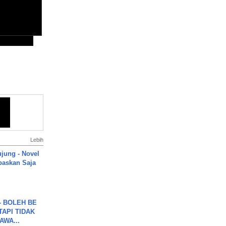
Lebih
ujung - Novel
paskan Saja
7 - BOLEH BE
TAPI TIDAK
WA...