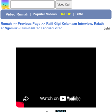
Video Rumah
|
Populer Videos
|
K-POP
|
BBM
Rumah
>>
Previous Page
>>
Raffi-Gigi Kelamaan Interview, Rafath
ar Ngamuk - Cumicam 17 Februari 2017
Lebih