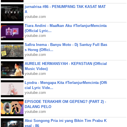
jurnalrisa #86 - PENUMPANG TAK KASAT MAT
A
youtube.com
Tiara Andini - Maafkan Aku #TerlanjurMencinta
(Official Lyric...
youtube.com
Safira Inema - Banyu Moto - Dj Santuy Full Bas
s Horeg (Offici...
youtube.com
AURELIE HERMANSYAH - KEPASTIAN (Official
Music Video)
youtube.com
Lyodra - Mengapa Kita #TerlanjurMencinta (Offi
cial Lyric Vide...
youtube.com
EPISODE TERAKHIR OM GEPENG? (PART 2) -
DALANG PELO
youtube.com
Aksi Songong Pria ini yang Bikin Tim Prabu K
esal - 86