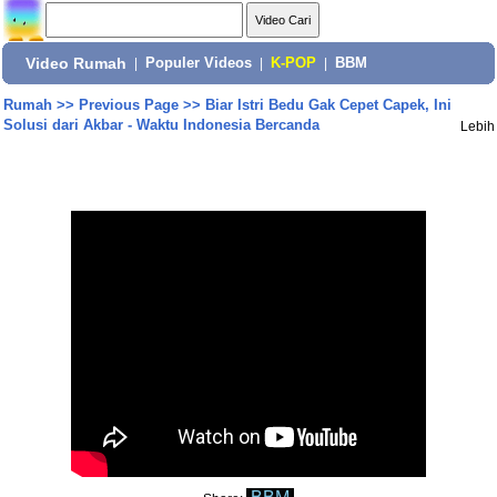
Video Rumah
|
Populer Videos
|
K-POP
|
BBM
Rumah
>>
Previous Page
>>
Biar Istri Bedu Gak Cepet Capek, Ini
Solusi dari Akbar - Waktu Indonesia Bercanda
Lebih