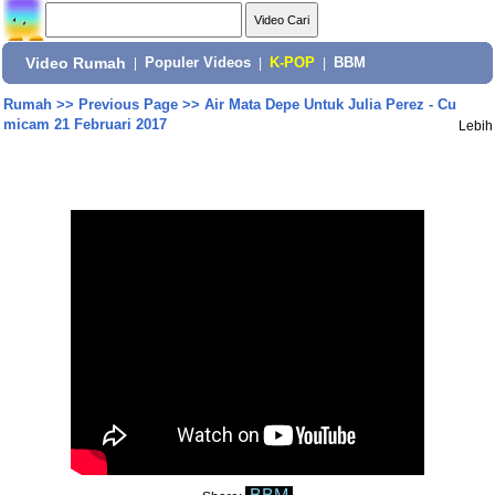
Video Rumah
|
Populer Videos
|
K-POP
|
BBM
Rumah
>>
Previous Page
>>
Air Mata Depe Untuk Julia Perez - Cu
micam 21 Februari 2017
Lebih