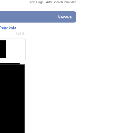
Start Page
|
Add Search Provider
Nawwa
 Pengkola
Lebih