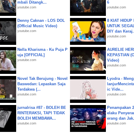
mbali Ditangk...
6
youtube.com
youtube.com
Denny Caknan - LOS DOL
8 KIAT HIDUP
(Official Music Video)
UNTUK SEGALA
youtube.com
DIY dan Keraj.
youtube.com
Nella Kharisma - Ku Puja P
AURELIE HER
uja [OFFICIAL]
KEPASTIAN (Of
youtube.com
Video)
youtube.com
Novel Tak Berujung - Novel
Lyodra - Meng
Baswedan: Lepaskan Saja
lanjurMencinta 
Terdakwa (...
ic Vide...
youtube.com
youtube.com
jurnalrisa #87 - BOLEH BE
Penampakan 2
RINTERAKSI, TAPI TIDAK
elaku Penyera
BOLEH MEMBAWA...
erang dan Jak.
youtube.com
youtube.com