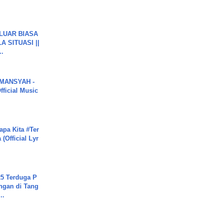
 LUAR BIASA
 SITUASI ||
..
MANSYAH -
ficial Music
apa Kita #Ter
(Official Lyr
5 Terduga P
ngan di Tang
..