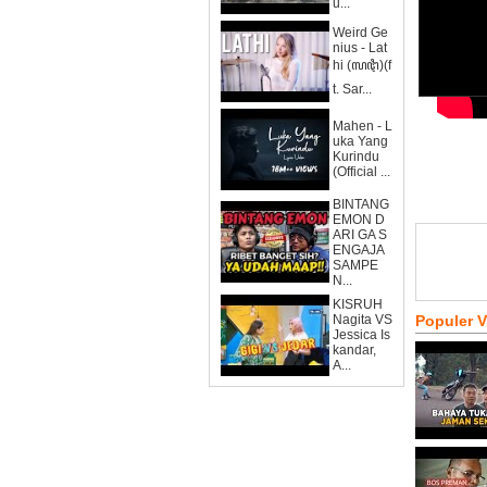
u...
Weird Ge
nius - Lat
hi (ꦭꦛꦶ)(f
t. Sar...
Mahen - L
uka Yang
Kurindu
(Official ...
BINTANG
EMON D
ARI GA S
ENGAJA
SAMPE
N...
KISRUH
Nagita VS
Populer 
Jessica Is
kandar,
A...