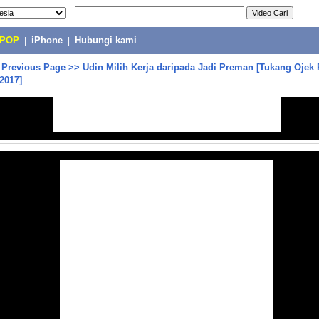
-POP
|
iPhone
|
Hubungi kami
>
Previous Page
>>
Udin Milih Kerja daripada Jadi Preman [Tukang Ojek
 2017]