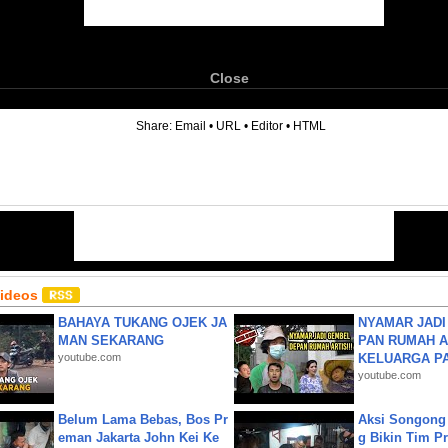
Close
6
Share:
Email
•
URL
•
Editor
•
HTML
Videos
BAHAYA TUKANG OJEK JA
NYAMAR JADI
MAN SEKARANG
PAN RUMAH A
youtube.com
KELUARGA P
youtube.com
Belum Lama Bebas, Bos Pr
Aksi Songong 
eman Jakarta John Kei Ke
g Bikin Tim Pr