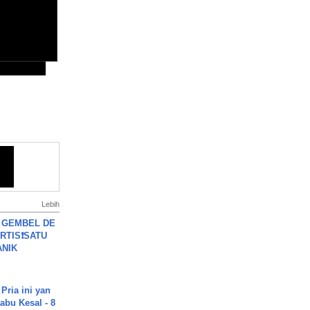
Lebih
 GEMBEL DE
RTIS❗SATU
ANIK
Pria ini yan
abu Kesal - 8