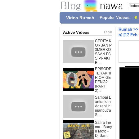
Video Rumah
|
Populer Videos
|
K
Rumah
>
Active Videos
Lebih
n] [17 Feb
CERITA K
ORBAN P
3MERKO
SAAN PA
S PRAKT
E...
EPISODE
TERAKHI
R OM GE
PENG?
(PART
2)...
Sampai L
antunkan
Adzan! Ir
manputra
S...
Safira Ine
ma - Bany
u Moto -
Dj Sant