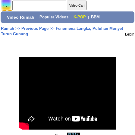
Video Rumah
|
Populer Videos
|
K-POP
|
BBM
Rumah
>>
Previous Page
>>
Fenomena Langka, Puluhan Monyet
Turun Gunung
Lebih