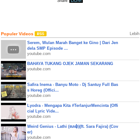
BBM
Share:
Populer Videos
Lebih
Serem, Wulan Marah Banget ke Gino | Dari Jen
dela SMP Episode ...
youtube.com
BAHAYA TUKANG OJEK JAMAN SEKARANG
youtube.com
Safira Inema - Banyu Moto - Dj Santuy Full Bas
s Horeg (Offici...
youtube.com
Lyodra - Mengapa Kita #TerlanjurMencinta (Offi
cial Lyric Vide...
youtube.com
Weird Genius - Lathi (ꦭꦛꦶ)(ft. Sara Fajira) (Cov
er)
youtube.com