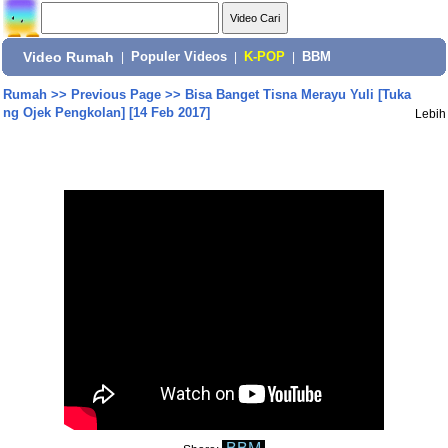
Video Rumah
|
Populer Videos
|
K-POP
|
BBM
Rumah
>>
Previous Page
>>
Bisa Banget Tisna Merayu Yuli [Tuka
ng Ojek Pengkolan] [14 Feb 2017]
Lebih