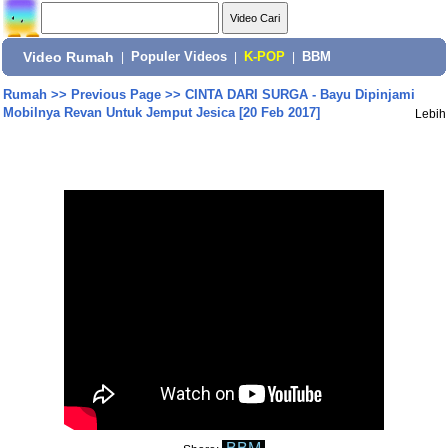
Video Rumah
|
Populer Videos
|
K-POP
|
BBM
Rumah
>>
Previous Page
>>
CINTA DARI SURGA - Bayu Dipinjami
Mobilnya Revan Untuk Jemput Jesica [20 Feb 2017]
Lebih