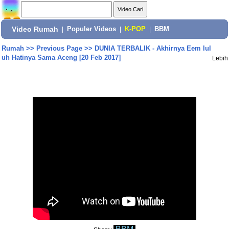
Video Rumah
|
Populer Videos
|
K-POP
|
BBM
Rumah
>>
Previous Page
>>
DUNIA TERBALIK - Akhirnya Eem lul
uh Hatinya Sama Aceng [20 Feb 2017]
Lebih