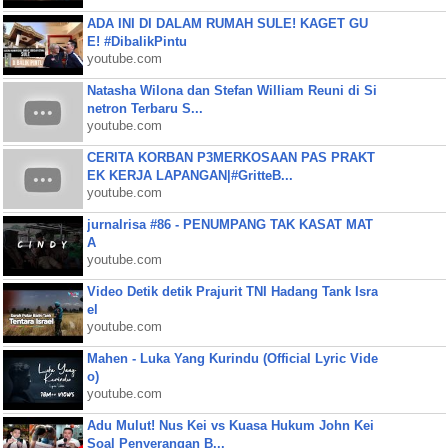
ADA INI DI DALAM RUMAH SULE! KAGET GU
E! #DibalikPintu
youtube.com
Natasha Wilona dan Stefan William Reuni di Si
netron Terbaru S...
youtube.com
CERITA KORBAN P3MERKOSAAN PAS PRAKT
EK KERJA LAPANGAN|#GritteB...
youtube.com
jurnalrisa #86 - PENUMPANG TAK KASAT MAT
A
youtube.com
Video Detik detik Prajurit TNI Hadang Tank Isra
el
youtube.com
Mahen - Luka Yang Kurindu (Official Lyric Vide
o)
youtube.com
Adu Mulut! Nus Kei vs Kuasa Hukum John Kei
Soal Penyerangan B...