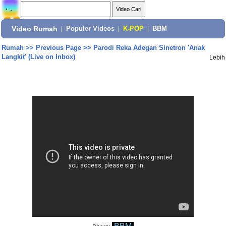
Video Rumah
|
Populer Videos
|
K-POP
|
BBM
Rumah
>>
Previous Page
>>
Parodi Reka Adegan Sinetron 'Anak
Langkit' (Live on Inbox)
Lebih