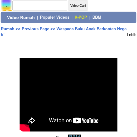
Video Rumah
|
Populer Videos
|
K-POP
|
BBM
Rumah
>>
Previous Page
>>
Waspada Buku Anak Berkonten Nega
tif
Lebih