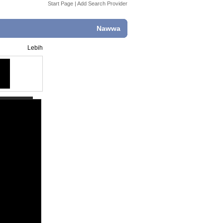
Start Page
|
Add Search Provider
Nawwa
Lebih