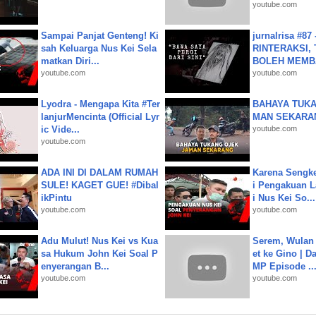
youtube.com
Sampai Panjat Genteng! Ki
jurnalrisa #8
sah Keluarga Nus Kei Sela
RINTERAKSI, 
matkan Diri...
BOLEH MEMBA
youtube.com
youtube.com
Lyodra - Mengapa Kita #Ter
BAHAYA TUKA
lanjurMencinta (Official Lyr
MAN SEKARA
ic Vide...
youtube.com
youtube.com
ADA INI DI DALAM RUMAH
Karena Sengke
SULE! KAGET GUE! #Dibal
i Pengakuan 
ikPintu
i Nus Kei So...
youtube.com
youtube.com
Adu Mulut! Nus Kei vs Kua
Serem, Wulan
sa Hukum John Kei Soal P
et ke Gino | D
enyerangan B...
MP Episode ..
youtube.com
youtube.com