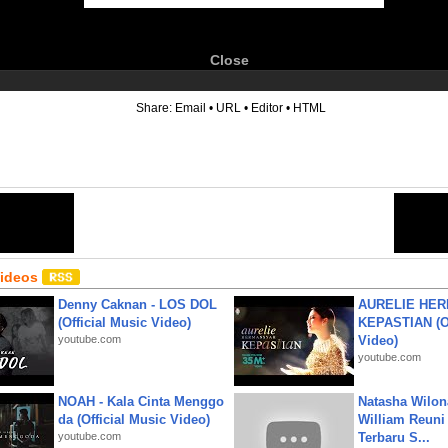
Close
6
Share:
Email
•
URL
•
Editor
•
HTML
Videos
Denny Caknan - LOS DOL
AURELIE HER
(Official Music Video)
KEPASTIAN (Of
youtube.com
Video)
youtube.com
NOAH - Kala Cinta Menggo
Natasha Wilon
da (Official Music Video)
William Reuni 
youtube.com
Terbaru S...