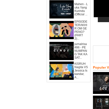
Mahen - L
uka Yang
Kurindu
(Official ...
EPISODE
TERAKHI
R OM GE
PENG?
(PART
2)...
jurnalrisa
#86 - PE
NUMPAN
G TAK KA
SAT...
KISRUH
Nagita VS
Populer 
Jessica Is
kandar,
A...