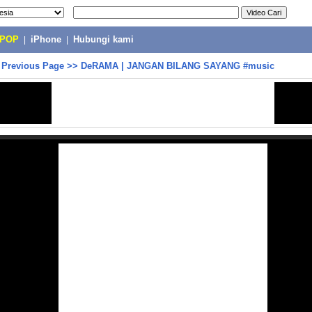
-POP
|
iPhone
|
Hubungi kami
>
Previous Page
>>
DeRAMA | JANGAN BILANG SAYANG #music