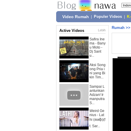
Video Rumah
|
Populer Videos
|
K
Rumah
>
Active Videos
Lebih
Safira Ine
ma - Bany
u Moto -
Dj Sant
u...
Aksi Song
ong Pria i
ni yang Bi
kin Tim...
Sampai L
antunkan
Adzan! Ir
manputra
S...
Weird Ge
nius - Lat
hi (ꦭꦛꦶ)(f
t. Sar...