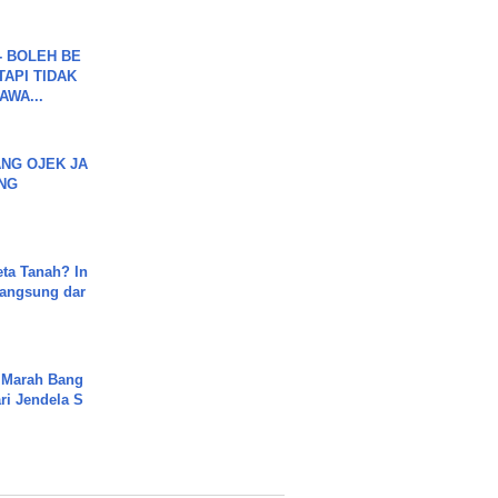
7 - BOLEH BE
TAPI TIDAK
WA...
NG OJEK JA
NG
ta Tanah? In
Langsung dar
 Marah Bang
ari Jendela S
.