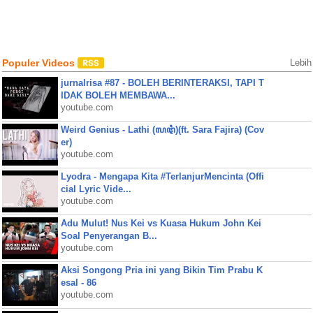
Populer Videos
Lebih
jurnalrisa #87 - BOLEH BERINTERAKSI, TAPI T
IDAK BOLEH MEMBAWA...
youtube.com
Weird Genius - Lathi (ꦭꦛꦶ)(ft. Sara Fajira) (Cov
er)
youtube.com
Lyodra - Mengapa Kita #TerlanjurMencinta (Offi
cial Lyric Vide...
youtube.com
Adu Mulut! Nus Kei vs Kuasa Hukum John Kei
Soal Penyerangan B...
youtube.com
Aksi Songong Pria ini yang Bikin Tim Prabu K
esal - 86
youtube.com