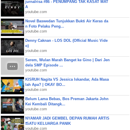
jurnalrisa #86 - PENUMPANG TAK KASAT MAT
A
youtube.com
Novel Baswedan Tunjukkan Bukti Air Keras da
n Foto Pelaku Peng...
youtube.com
Denny Caknan - LOS DOL (Official Music Vide
o)
youtube.com
Serem, Wulan Marah Banget ke Gino | Dari Jen
dela SMP Episode ...
youtube.com
KISRUH Nagita VS Jessica Iskandar, Ada Masa
lah Apa? | OKAY BO...
youtube.com
Belum Lama Bebas, Bos Preman Jakarta John
Kei Kembali Ditangk...
youtube.com
NYAMAR JADI GEMBEL DEPAN RUMAH ARTIS
❗SATU KELUARGA PANIK
youtube.com