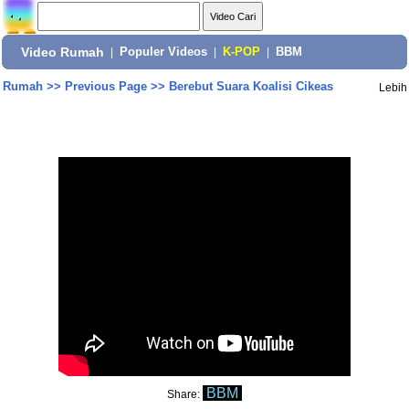
Video Rumah
|
Populer Videos
|
K-POP
|
BBM
Rumah
>>
Previous Page
>>
Berebut Suara Koalisi Cikeas
Lebih
BBM
Share: