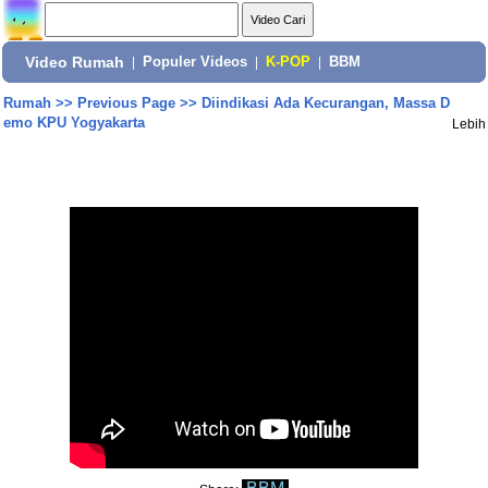
Video Rumah
|
Populer Videos
|
K-POP
|
BBM
Rumah
>>
Previous Page
>>
Diindikasi Ada Kecurangan, Massa D
emo KPU Yogyakarta
Lebih