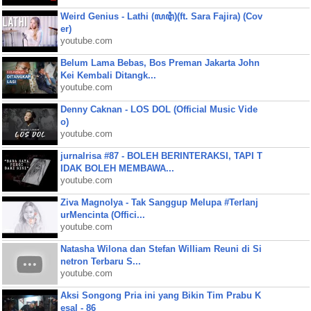
Weird Genius - Lathi (ꦭꦛꦶ)(ft. Sara Fajira) (Cov
er)
youtube.com
Belum Lama Bebas, Bos Preman Jakarta John
Kei Kembali Ditangk...
youtube.com
Denny Caknan - LOS DOL (Official Music Vide
o)
youtube.com
jurnalrisa #87 - BOLEH BERINTERAKSI, TAPI T
IDAK BOLEH MEMBAWA...
youtube.com
Ziva Magnolya - Tak Sanggup Melupa #Terlanj
urMencinta (Offici...
youtube.com
Natasha Wilona dan Stefan William Reuni di Si
netron Terbaru S...
youtube.com
Aksi Songong Pria ini yang Bikin Tim Prabu K
esal - 86