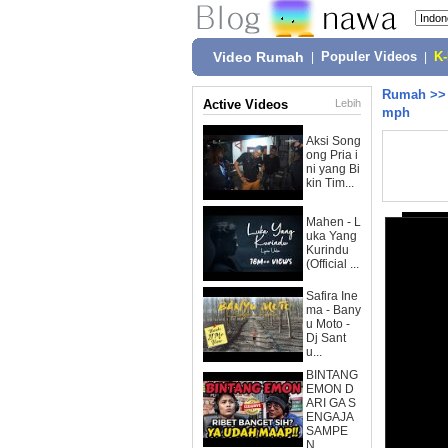
Video Rumah
|
Populer Videos
|
K
Rumah
>
Active Videos
Lebih
mph
Aksi Song
ong Pria i
ni yang Bi
kin Tim...
Mahen - L
uka Yang
Kurindu
(Official ...
Safira Ine
ma - Bany
u Moto -
Dj Sant
u...
BINTANG
EMON D
ARI GA S
ENGAJA
SAMPE
N...