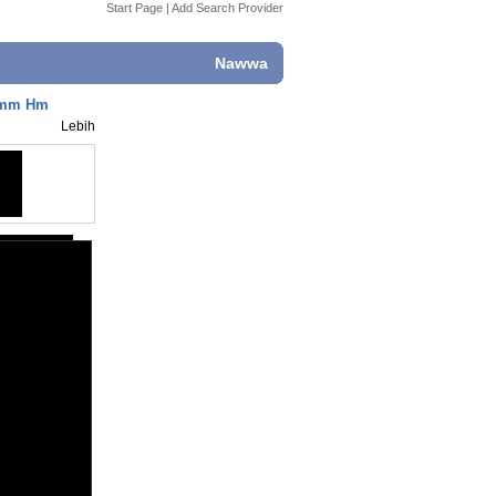
Start Page
|
Add Search Provider
Nawwa
Hmm Hm
Lebih