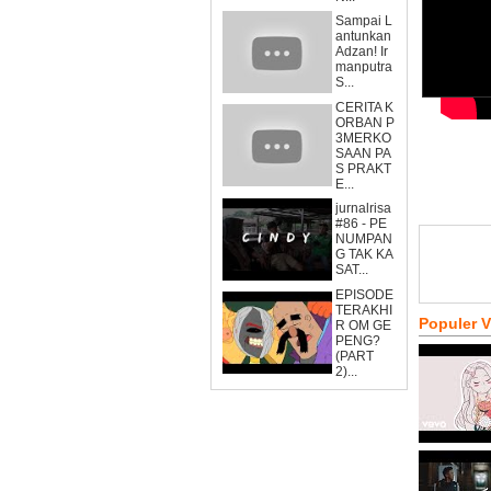
Sampai L
antunkan
Adzan! Ir
manputra
S...
CERITA K
ORBAN P
3MERKO
SAAN PA
S PRAKT
E...
jurnalrisa
#86 - PE
NUMPAN
G TAK KA
SAT...
EPISODE
TERAKHI
Populer 
R OM GE
PENG?
(PART
2)...