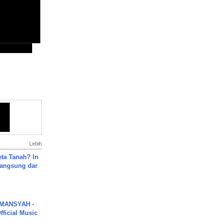
Lebih
ta Tanah? In
Langsung dar
MANSYAH -
ficial Music