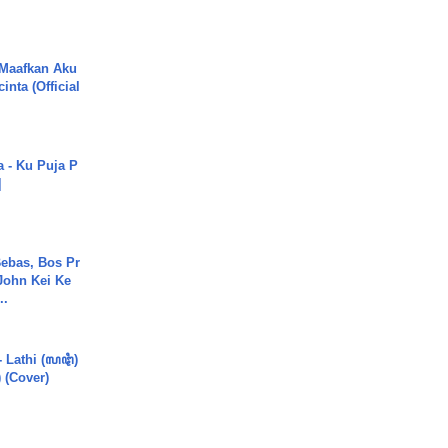
 Maafkan Aku
inta (Official
a - Ku Puja P
]
ebas, Bos Pr
John Kei Ke
..
- Lathi (ꦭꦛꦶ)
) (Cover)