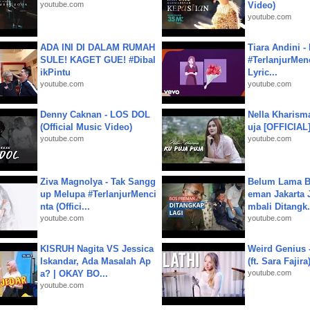
youtube.com
Video)
youtube.com
ADA INI DI DALAM RUMAH
Tiara Andini -
SULE! KAGET GUE! #Dibal
#TerlanjurMenc
ikPintu
Lyric...
youtube.com
youtube.com
Denny Caknan - LOS DOL
Nella Kharism
(Official Music Video)
uja [OFFICIAL
youtube.com
youtube.com
Ziva Magnolya - Tak Sangg
Belum Lama B
up Melupa #TerlanjurMenci
eman Jakarta 
nta (Offici...
mbali Ditangk.
youtube.com
youtube.com
KISRUH Nagita VS Jessica
Weird Genius 
Iskandar, Ada Masalah Ap
(ft. Sara Fajira
a? | OKAY BO...
youtube.com
youtube.com