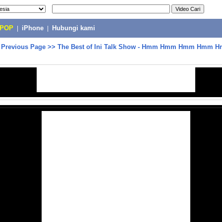
-POP
|
iPhone
|
Hubungi kami
>
Previous Page
>>
The Best of Ini Talk Show - Hmm Hmm Hmm Hmm 