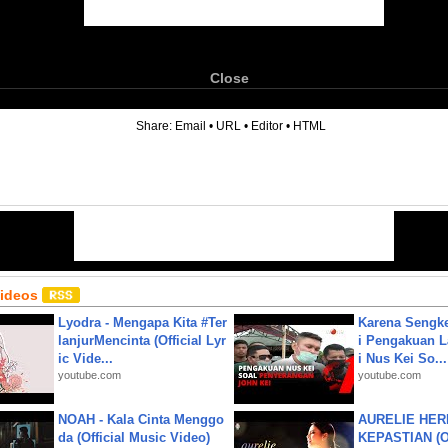
Close
6
Share:
Email
•
URL
•
Editor
•
HTML
Videos
Lyodra - Mengapa Kita #Ter
Karena Sengke
lanjurMencinta (Official Lyr
i Pengakuan 
ic Vide...
i Nus Kei So...
youtube.com
youtube.com
NOAH - Kala Cinta Menggo
AURELIE HER
da (Official Music Video)
KEPASTIAN (Of