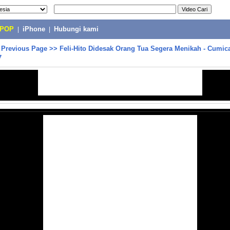
-POP
|
iPhone
|
Hubungi kami
>
Previous Page
>>
Feli-Hito Didesak Orang Tua Segera Menikah - Cumic
7