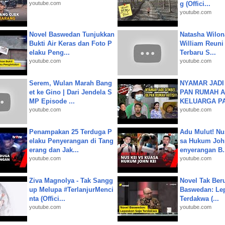
youtube.com
g (Offici...
youtube.com
Novel Baswedan Tunjukkan
Natasha Wilon
Bukti Air Keras dan Foto P
William Reuni 
elaku Peng...
Terbaru S...
youtube.com
youtube.com
Serem, Wulan Marah Bang
NYAMAR JADI
et ke Gino | Dari Jendela S
PAN RUMAH A
MP Episode ...
KELUARGA P
youtube.com
youtube.com
Penampakan 25 Terduga P
Adu Mulut! Nu
elaku Penyerangan di Tang
sa Hukum John
erang dan Jak...
enyerangan B.
youtube.com
youtube.com
Ziva Magnolya - Tak Sangg
Novel Tak Ber
up Melupa #TerlanjurMenci
Baswedan: Le
nta (Offici...
Terdakwa (...
youtube.com
youtube.com