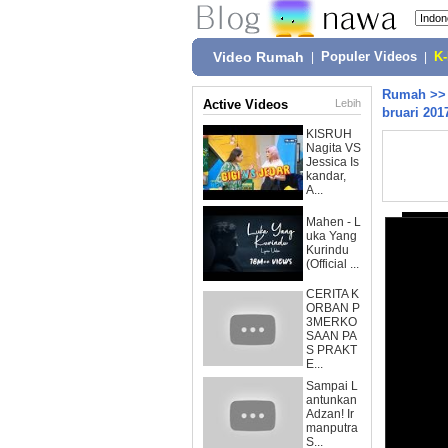
Video Rumah
|
Populer Videos
|
K
Rumah
>
Active Videos
Lebih
bruari 201
KISRUH
Nagita VS
Jessica Is
kandar,
A...
Mahen - L
uka Yang
Kurindu
(Official ...
CERITA K
ORBAN P
3MERKO
SAAN PA
S PRAKT
E...
Sampai L
antunkan
Adzan! Ir
manputra
S...