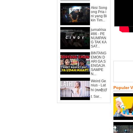
Aksi Song
ong Pria i
ni yang Bi
kin Tim...
jurnalrisa
#86 - PE
NUMPAN
G TAK KA
SAT...
BINTANG
EMON D
ARI GA S
ENGAJA
SAMPE
N...
Weird Ge
nius - Lat
Populer 
hi (ꦭꦛꦶ)(f
t. Sar...