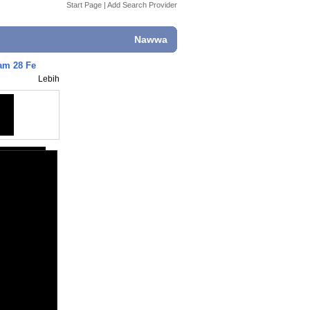
Start Page
|
Add Search Provider
Nawwa
am 28 Fe
Lebih