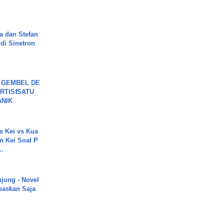
a dan Stefan
di Sinetron
 GEMBEL DE
RTIS❗SATU
ANIK
s Kei vs Kua
 Kei Soal P
..
ujung - Novel
paskan Saja