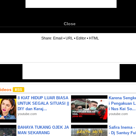
Close
6
Share:
Email
•
URL
•
Editor
•
HTML
Videos
8 KIAT HIDUP LUAR BIASA
Karena Sengke
UNTUK SEGALA SITUASI ||
i Pengakuan 
DIY dan Keraj...
i Nus Kei So...
youtube.com
youtube.com
BAHAYA TUKANG OJEK JA
Safira Inema 
MAN SEKARANG
- Dj Santuy Fu