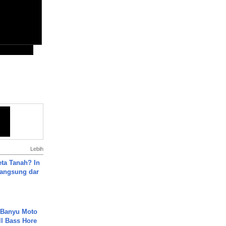
Lebih
ta Tanah? In
Langsung dar
- Banyu Moto
ll Bass Hore