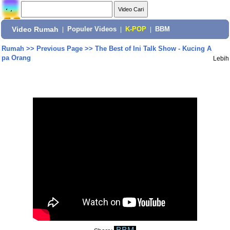
Video Rumah
|
Populer Videos
|
K-POP
|
BBM
Rumah
>>
Previous Page
>>
The Best of Ini Talk Show - Kucing A
pa Orang
Lebih