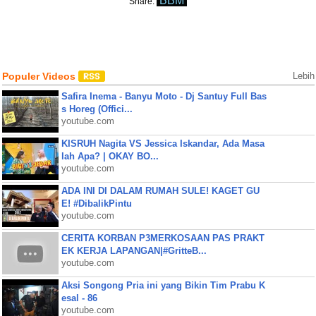
BBM
Share:
Populer Videos
Lebih
Safira Inema - Banyu Moto - Dj Santuy Full Bas
s Horeg (Offici...
youtube.com
KISRUH Nagita VS Jessica Iskandar, Ada Masa
lah Apa? | OKAY BO...
youtube.com
ADA INI DI DALAM RUMAH SULE! KAGET GU
E! #DibalikPintu
youtube.com
CERITA KORBAN P3MERKOSAAN PAS PRAKT
EK KERJA LAPANGAN|#GritteB...
youtube.com
Aksi Songong Pria ini yang Bikin Tim Prabu K
esal - 86
youtube.com