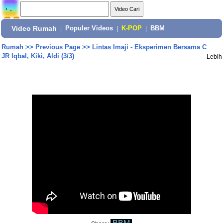
Video Rumah
|
Populer Videos
|
K-POP
|
BBM
Rumah
>>
Previous Page
>>
Lintas Imaji - Eksperimen Bersama C
JR Iqbal, Kiki, Aldi (3/3)
Lebih