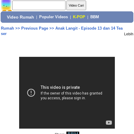
Video Rumah
|
Populer Videos
|
K-POP
|
BBM
Rumah
>>
Previous Page
>>
Anak Langit - Episode 13 dan 14 Tea
ser
Lebih