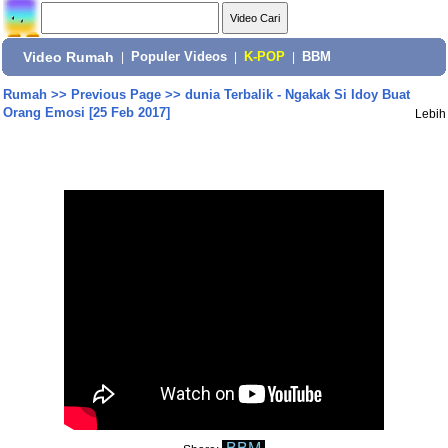
Video Rumah
|
Populer Videos
|
K-POP
|
BBM
Rumah
>>
Previous Page
>>
dunia Terbalik - Ngakak Si Idoy Buat
Orang Emosi [25 Feb 2017]
Lebih