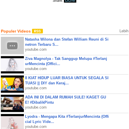
BBM
Share:
Populer Videos
Lebih
Natasha Wilona dan Stefan William Reuni di Si
netron Terbaru S...
youtube.com
Ziva Magnolya - Tak Sanggup Melupa #Terlanj
urMencinta (Offici...
youtube.com
8 KIAT HIDUP LUAR BIASA UNTUK SEGALA SI
TUASI || DIY dan Keraj...
youtube.com
ADA INI DI DALAM RUMAH SULE! KAGET GU
E! #DibalikPintu
youtube.com
Lyodra - Mengapa Kita #TerlanjurMencinta (Offi
cial Lyric Vide...
youtube.com