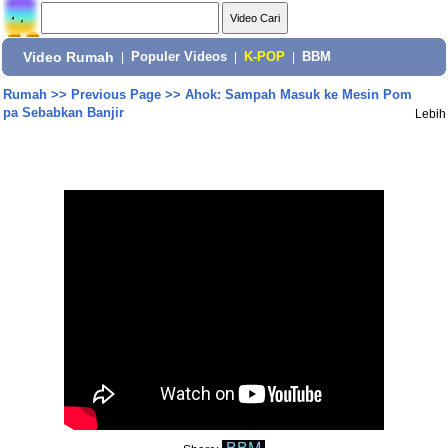
Video Rumah
|
Populer Videos
|
K-POP
|
BBM
Rumah
>>
Previous Page
>>
Ahok: Sampah Masuk ke Mesin Pom
pa Sebabkan Banjir
Lebih