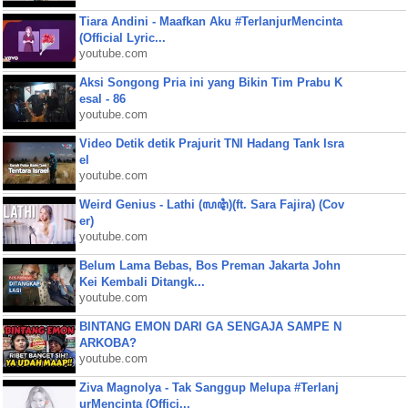
Tiara Andini - Maafkan Aku #TerlanjurMencinta
(Official Lyric...
youtube.com
Aksi Songong Pria ini yang Bikin Tim Prabu K
esal - 86
youtube.com
Video Detik detik Prajurit TNI Hadang Tank Isra
el
youtube.com
Weird Genius - Lathi (ꦭꦛꦶ)(ft. Sara Fajira) (Cov
er)
youtube.com
Belum Lama Bebas, Bos Preman Jakarta John
Kei Kembali Ditangk...
youtube.com
BINTANG EMON DARI GA SENGAJA SAMPE N
ARKOBA?
youtube.com
Ziva Magnolya - Tak Sanggup Melupa #Terlanj
urMencinta (Offici...