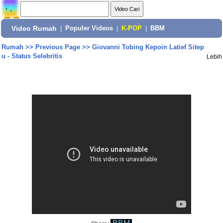
Video Rumah
|
Populer Videos
|
K-POP
|
BBM
Rumah
>>
Previous Page
>>
Giovanni Tobing Kepoin Latief Sitep
u - Status Selebritis
Lebih