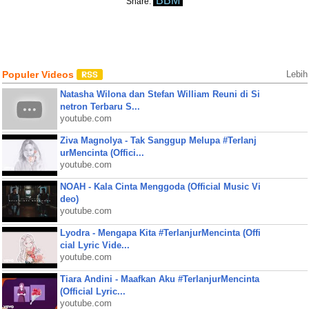
BBM
Share:
Populer Videos
Lebih
Natasha Wilona dan Stefan William Reuni di Si
netron Terbaru S...
youtube.com
Ziva Magnolya - Tak Sanggup Melupa #Terlanj
urMencinta (Offici...
youtube.com
NOAH - Kala Cinta Menggoda (Official Music Vi
deo)
youtube.com
Lyodra - Mengapa Kita #TerlanjurMencinta (Offi
cial Lyric Vide...
youtube.com
Tiara Andini - Maafkan Aku #TerlanjurMencinta
(Official Lyric...
youtube.com