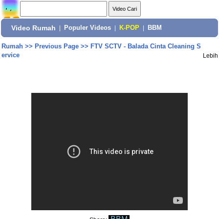
Video Rumah
|
Populer Videos
|
K-POP
|
BBM
Rumah
>>
Previous Page
>>
FTV SCTV - Balada Cinta Cleaning S
ervice
Lebih