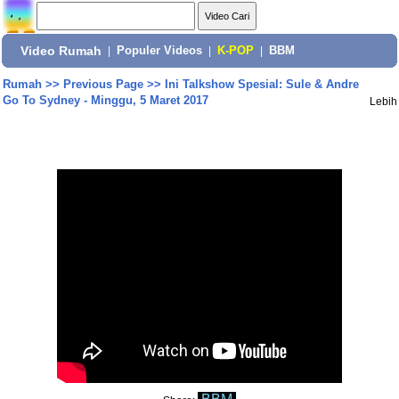
Video Rumah
|
Populer Videos
|
K-POP
|
BBM
Rumah
>>
Previous Page
>>
Ini Talkshow Spesial: Sule & Andre
Go To Sydney - Minggu, 5 Maret 2017
Lebih