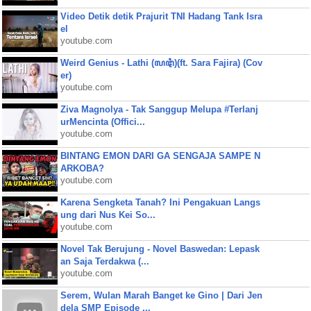
Video Detik detik Prajurit TNI Hadang Tank Isra
el
youtube.com
Weird Genius - Lathi (ꦭꦛꦶ)(ft. Sara Fajira) (Cov
er)
youtube.com
Ziva Magnolya - Tak Sanggup Melupa #Terlanj
urMencinta (Offici...
youtube.com
BINTANG EMON DARI GA SENGAJA SAMPE N
ARKOBA?
youtube.com
Karena Sengketa Tanah? Ini Pengakuan Langs
ung dari Nus Kei So...
youtube.com
Novel Tak Berujung - Novel Baswedan: Lepask
an Saja Terdakwa (...
youtube.com
Serem, Wulan Marah Banget ke Gino | Dari Jen
dela SMP Episode ...