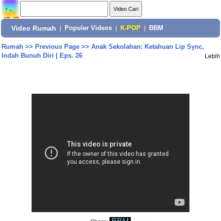
Video Rumah
|
Populer Videos
|
K-POP
|
BBM
Rumah
>>
Previous Page
>>
Anak Sekolahan: Ketahuan Lip Sync,
Indah Bunuh Diri | Eps. 26
Lebih