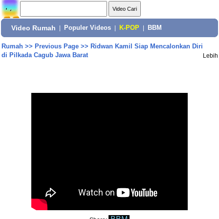
Video Rumah
|
Populer Videos
|
K-POP
|
BBM
Rumah
>>
Previous Page
>>
Ridwan Kamil Siap Mencalonkan Diri
di Pilkada Cagub Jawa Barat
Lebih