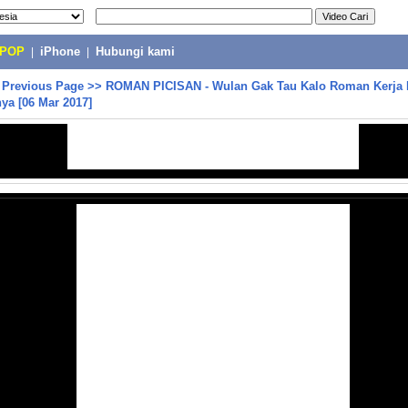
-POP
|
iPhone
|
Hubungi kami
>
Previous Page
>>
ROMAN PICISAN - Wulan Gak Tau Kalo Roman Kerja 
ya [06 Mar 2017]