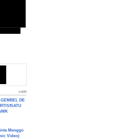
Lebih
 GEMBEL DE
RTIS❗SATU
ANIK
inta Menggo
usic Video)