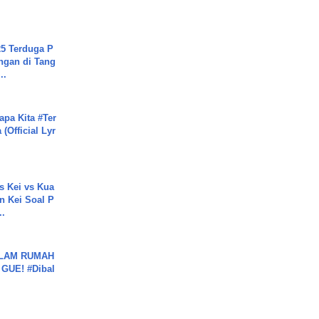
5 Terduga P
ngan di Tang
..
apa Kita #Ter
(Official Lyr
s Kei vs Kua
 Kei Soal P
..
DALAM RUMAH
GUE! #Dibal