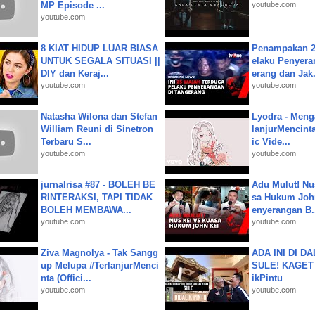
MP Episode ...
youtube.com
youtube.com
8 KIAT HIDUP LUAR BIASA
Penampakan 2
UNTUK SEGALA SITUASI ||
elaku Penyera
DIY dan Keraj...
erang dan Jak.
youtube.com
youtube.com
Natasha Wilona dan Stefan
Lyodra - Meng
William Reuni di Sinetron
lanjurMencinta 
Terbaru S...
ic Vide...
youtube.com
youtube.com
jurnalrisa #87 - BOLEH BE
Adu Mulut! Nu
RINTERAKSI, TAPI TIDAK
sa Hukum John
BOLEH MEMBAWA...
enyerangan B.
youtube.com
youtube.com
Ziva Magnolya - Tak Sangg
ADA INI DI 
up Melupa #TerlanjurMenci
SULE! KAGET 
nta (Offici...
ikPintu
youtube.com
youtube.com