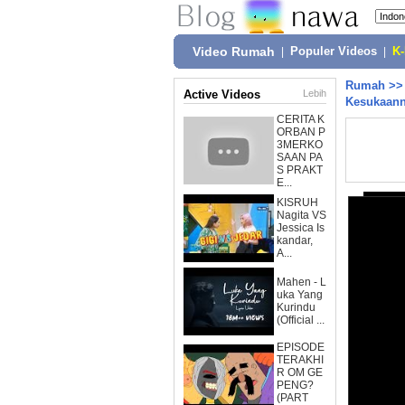
Video Rumah
|
Populer Videos
|
K
Rumah
>
Active Videos
Lebih
Kesukaann
CERITA K
ORBAN P
3MERKO
SAAN PA
S PRAKT
E...
KISRUH
Nagita VS
Jessica Is
kandar,
A...
Mahen - L
uka Yang
Kurindu
(Official ...
EPISODE
TERAKHI
R OM GE
PENG?
(PART