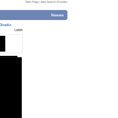
Start Page
|
Add Search Provider
Nawwa
Diradio
Lebih