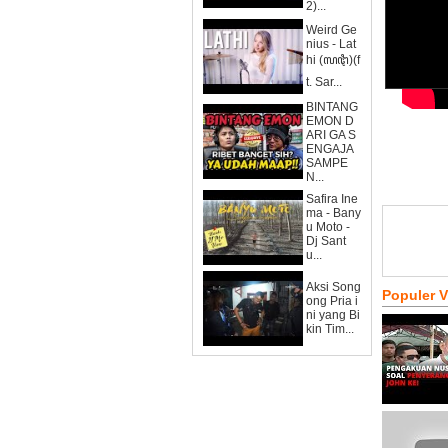
2)...
Weird Ge
nius - Lat
hi (ꦭꦛꦶ)(f
t. Sar...
BINTANG
EMON D
ARI GA S
ENGAJA
SAMPE
N...
Safira Ine
ma - Bany
u Moto -
Dj Sant
u...
Aksi Song
Populer 
ong Pria i
ni yang Bi
kin Tim...