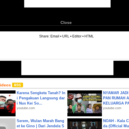
Close
6
Share:
Email
•
URL
•
Editor
•
HTML
Videos
Karena Sengketa Tanah? In
NYAMAR JADI
i Pengakuan Langsung dar
PAN RUMAH A
i Nus Kei So...
KELUARGA P
youtube.com
youtube.com
Serem, Wulan Marah Bang
NOAH - Kala C
et ke Gino | Dari Jendela S
da (Official M