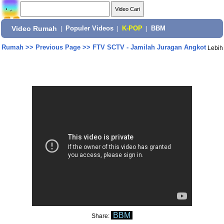
Video Rumah
|
Populer Videos
|
K-POP
|
BBM
Rumah
>>
Previous Page
>>
FTV SCTV - Jamilah Juragan Angkot
Lebih
BBM
Share: