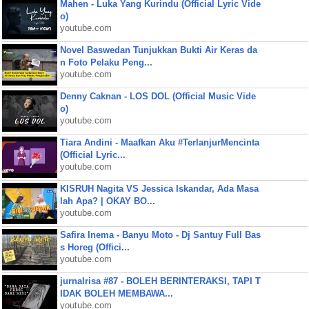
Mahen - Luka Yang Kurindu (Official Lyric Vide
o)
youtube.com
Novel Baswedan Tunjukkan Bukti Air Keras da
n Foto Pelaku Peng...
youtube.com
Denny Caknan - LOS DOL (Official Music Vide
o)
youtube.com
Tiara Andini - Maafkan Aku #TerlanjurMencinta
(Official Lyric...
youtube.com
KISRUH Nagita VS Jessica Iskandar, Ada Masa
lah Apa? | OKAY BO...
youtube.com
Safira Inema - Banyu Moto - Dj Santuy Full Bas
s Horeg (Offici...
youtube.com
jurnalrisa #87 - BOLEH BERINTERAKSI, TAPI T
IDAK BOLEH MEMBAWA...
youtube.com