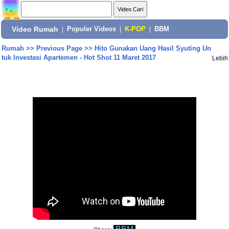
Video Rumah
|
Populer Videos
|
K-POP
|
BBM
Rumah
>>
Previous Page
>>
Hito Gunakan Uang Hasil Syuting Un
tuk Investasi Apartemen - Hot Shot 11 Maret 2017
Lebih