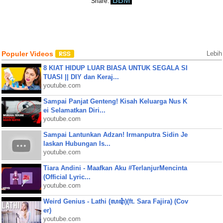
BBM
Share:
Populer Videos
Lebih
8 KIAT HIDUP LUAR BIASA UNTUK SEGALA SI
TUASI || DIY dan Keraj...
youtube.com
Sampai Panjat Genteng! Kisah Keluarga Nus K
ei Selamatkan Diri...
youtube.com
Sampai Lantunkan Adzan! Irmanputra Sidin Je
laskan Hubungan Is...
youtube.com
Tiara Andini - Maafkan Aku #TerlanjurMencinta
(Official Lyric...
youtube.com
Weird Genius - Lathi (ꦭꦛꦶ)(ft. Sara Fajira) (Cov
er)
youtube.com