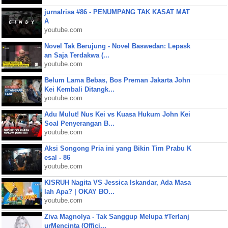
jurnalrisa #86 - PENUMPANG TAK KASAT MAT
A
youtube.com
Novel Tak Berujung - Novel Baswedan: Lepask
an Saja Terdakwa (...
youtube.com
Belum Lama Bebas, Bos Preman Jakarta John
Kei Kembali Ditangk...
youtube.com
Adu Mulut! Nus Kei vs Kuasa Hukum John Kei
Soal Penyerangan B...
youtube.com
Aksi Songong Pria ini yang Bikin Tim Prabu K
esal - 86
youtube.com
KISRUH Nagita VS Jessica Iskandar, Ada Masa
lah Apa? | OKAY BO...
youtube.com
Ziva Magnolya - Tak Sanggup Melupa #Terlanj
urMencinta (Offici...