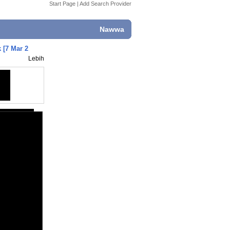
Start Page
|
Add Search Provider
Nawwa
 [7 Mar 2
Lebih