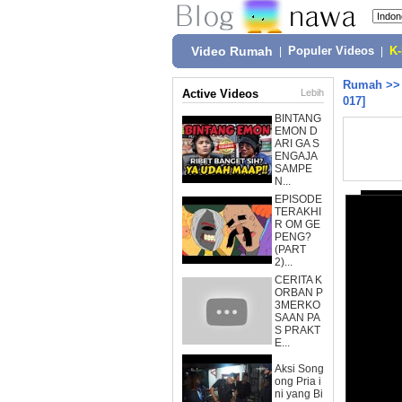
Video Rumah
|
Populer Videos
|
K
Rumah
>
Active Videos
Lebih
017]
BINTANG
EMON D
ARI GA S
ENGAJA
SAMPE
N...
EPISODE
TERAKHI
R OM GE
PENG?
(PART
2)...
CERITA K
ORBAN P
3MERKO
SAAN PA
S PRAKT
E...
Aksi Song
ong Pria i
ni yang Bi