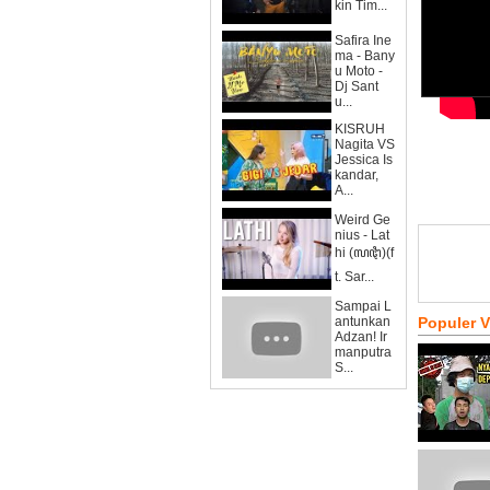
kin Tim...
Safira Ine
ma - Bany
u Moto -
Dj Sant
u...
KISRUH
Nagita VS
Jessica Is
kandar,
A...
Weird Ge
nius - Lat
hi (ꦭꦛꦶ)(f
t. Sar...
Sampai L
antunkan
Populer 
Adzan! Ir
manputra
S...