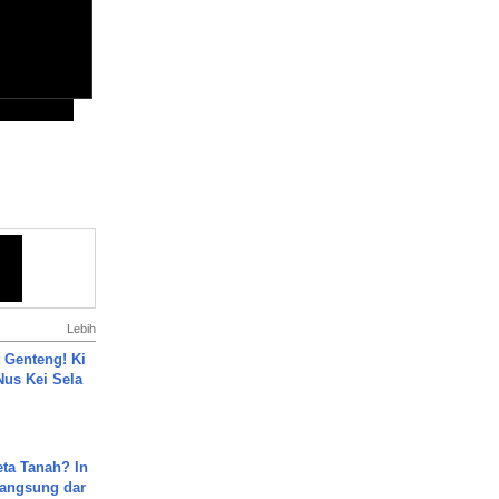
Lebih
 Genteng! Ki
Nus Kei Sela
ta Tanah? In
Langsung dar