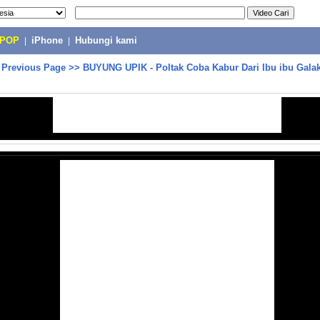
-POP
|
iPhone
|
Hubungi kami
>
Previous Page
>>
BUYUNG UPIK - Poltak Coba Kabur Dari Ibu ibu Galak