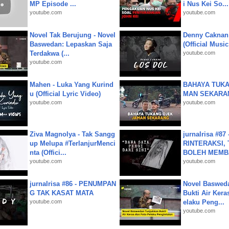
MP Episode ...
i Nus Kei So...
youtube.com
youtube.com
Novel Tak Berujung - Novel
Denny Caknan
Baswedan: Lepaskan Saja
(Official Musi
Terdakwa (...
youtube.com
youtube.com
Mahen - Luka Yang Kurind
BAHAYA TUKA
u (Official Lyric Video)
MAN SEKARA
youtube.com
youtube.com
Ziva Magnolya - Tak Sangg
jurnalrisa #8
up Melupa #TerlanjurMenci
RINTERAKSI, 
nta (Offici...
BOLEH MEMBA
youtube.com
youtube.com
jurnalrisa #86 - PENUMPAN
Novel Baswed
G TAK KASAT MATA
Bukti Air Kera
youtube.com
elaku Peng...
youtube.com