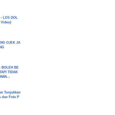
 - LOS DOL
c Video)
NG OJEK JA
NG
7 - BOLEH BE
TAPI TIDAK
WA...
an Tunjukkan
s dan Foto P