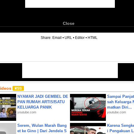
Close
6
Share:
Email
•
URL
•
Editor
•
HTML
Videos
NYAMAR JADI GEMBEL DE
Sampai Panjat
PAN RUMAH ARTIS❗SATU
sah Keluarga 
KELUARGA PANIK
matkan Diri...
youtube.com
youtube.com
Serem, Wulan Marah Bang
Karena Sengke
et ke Gino | Dari Jendela S
i Pengakuan 