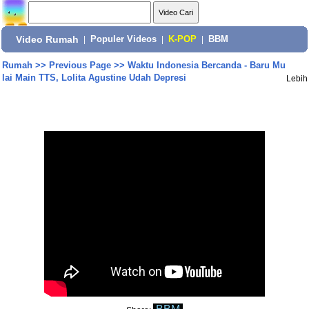
Video Rumah
|
Populer Videos
|
K-POP
|
BBM
Rumah
>>
Previous Page
>>
Waktu Indonesia Bercanda - Baru Mu
lai Main TTS, Lolita Agustine Udah Depresi
Lebih