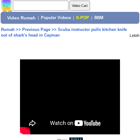
Video Rumah
|
Populer Videos
|
K-POP
|
BBM
Rumah
>>
Previous Page
>>
Scuba instructor pulls kitchen knife
out of shark's head in Cayman
Lebih