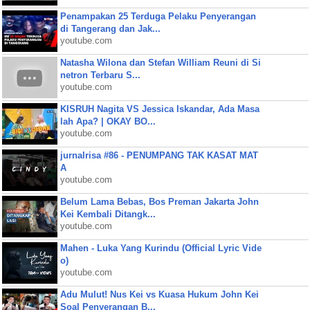
Penampakan 25 Terduga Pelaku Penyerangan
di Tangerang dan Jak...
youtube.com
Natasha Wilona dan Stefan William Reuni di Si
netron Terbaru S...
youtube.com
KISRUH Nagita VS Jessica Iskandar, Ada Masa
lah Apa? | OKAY BO...
youtube.com
jurnalrisa #86 - PENUMPANG TAK KASAT MAT
A
youtube.com
Belum Lama Bebas, Bos Preman Jakarta John
Kei Kembali Ditangk...
youtube.com
Mahen - Luka Yang Kurindu (Official Lyric Vide
o)
youtube.com
Adu Mulut! Nus Kei vs Kuasa Hukum John Kei
Soal Penyerangan B...