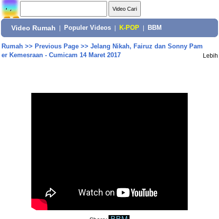
Video Rumah
|
Populer Videos
|
K-POP
|
BBM
Rumah
>>
Previous Page
>>
Jelang Nikah, Fairuz dan Sonny Pam
er Kemesraan - Cumicam 14 Maret 2017
Lebih