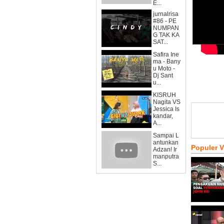
E...
jurnalrisa
#86 - PE
NUMPAN
G TAK KA
SAT...
Safira Ine
ma - Bany
u Moto -
Dj Sant
u...
KISRUH
Nagita VS
Jessica Is
kandar,
A...
Sampai L
antunkan
Populer 
Adzan! Ir
manputra
S...