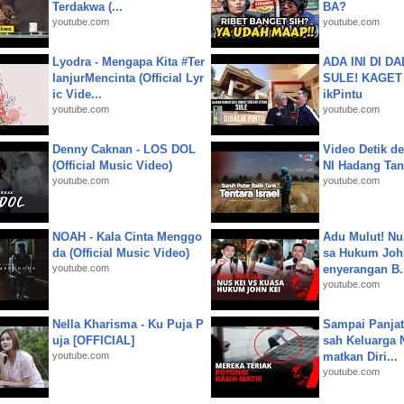
Terdakwa (...
BA?
youtube.com
youtube.com
Lyodra - Mengapa Kita #Ter
ADA INI DI 
lanjurMencinta (Official Lyr
SULE! KAGET 
ic Vide...
ikPintu
youtube.com
youtube.com
Denny Caknan - LOS DOL
Video Detik det
(Official Music Video)
NI Hadang Tank
youtube.com
youtube.com
NOAH - Kala Cinta Menggo
Adu Mulut! Nu
da (Official Music Video)
sa Hukum John
youtube.com
enyerangan B.
youtube.com
Nella Kharisma - Ku Puja P
Sampai Panjat
uja [OFFICIAL]
sah Keluarga 
youtube.com
matkan Diri...
youtube.com