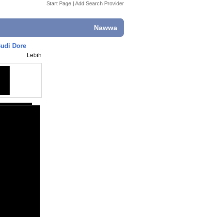
Start Page
|
Add Search Provider
Nawwa
udi Dore
Lebih