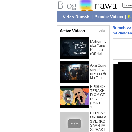
Video Rumah
|
Populer Videos
|
K
Rumah
>
Active Videos
Lebih
mi dengan 
Mahen - L
uka Yang
Kurindu
(Official ...
Aksi Song
ong Pria i
ni yang Bi
kin Tim...
EPISODE
TERAKHI
R OM GE
PENG?
(PART
2)...
CERITA K
ORBAN P
3MERKO
SAAN PA
S PRAKT