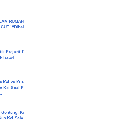
DALAM RUMAH
GUE! #Dibal
ik Prajurit T
 Israel
s Kei vs Kua
 Kei Soal P
..
 Genteng! Ki
Nus Kei Sela