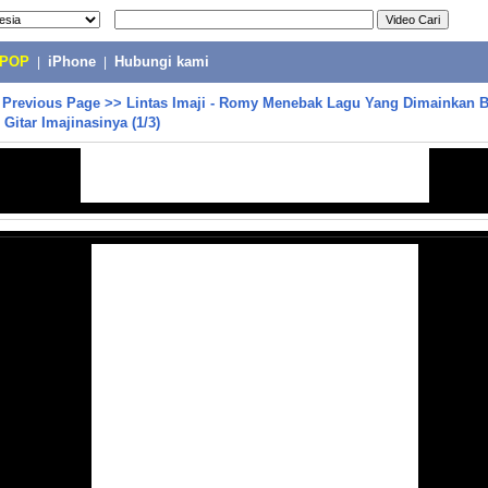
-POP
|
iPhone
|
Hubungi kami
>
Previous Page
>>
Lintas Imaji - Romy Menebak Lagu Yang Dimainkan B
Gitar Imajinasinya (1/3)