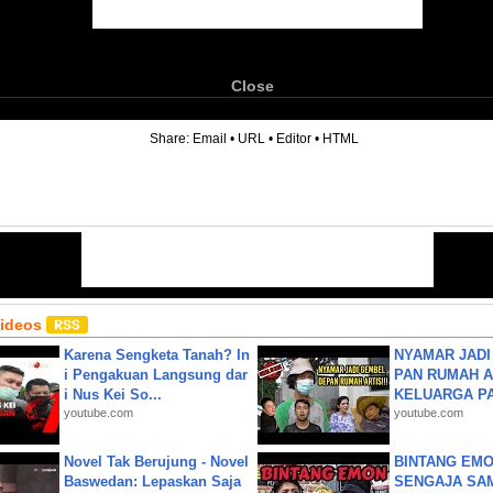
Close
6
Share:
Email
•
URL
•
Editor
•
HTML
Videos
Karena Sengketa Tanah? In
NYAMAR JADI
i Pengakuan Langsung dar
PAN RUMAH A
i Nus Kei So...
KELUARGA P
youtube.com
youtube.com
Novel Tak Berujung - Novel
BINTANG EMO
Baswedan: Lepaskan Saja
SENGAJA SA