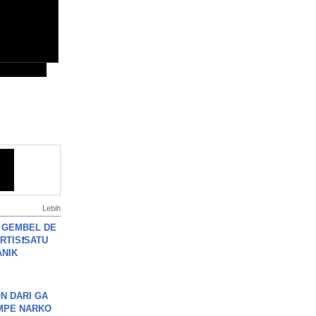
Lebih
 GEMBEL DE
RTIS❗SATU
ANIK
N DARI GA
MPE NARKO