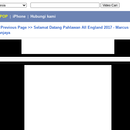
-POP
|
iPhone
|
Hubungi kami
>
Previous Page
>>
Selamat Datang Pahlawan All England 2017 - Marcus
anjaya