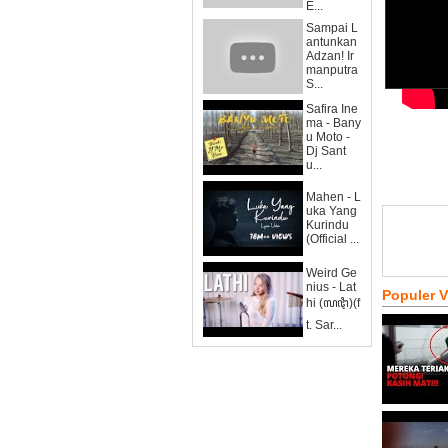
E...
Sampai L
antunkan
Adzan! Ir
manputra
S...
Safira Ine
ma - Bany
u Moto -
Dj Sant
u...
Mahen - L
uka Yang
Kurindu
(Official ...
Weird Ge
nius - Lat
Populer 
hi (ꦭꦛꦶ)(f
t. Sar...