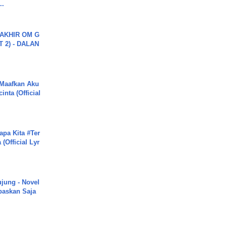
..
AKHIR OM G
 2) - DALAN
 Maafkan Aku
inta (Official
apa Kita #Ter
(Official Lyr
ujung - Novel
paskan Saja