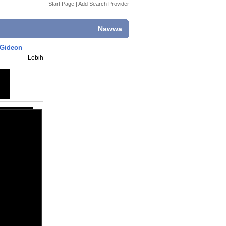
Start Page
|
Add Search Provider
Nawwa
 Gideon
Lebih