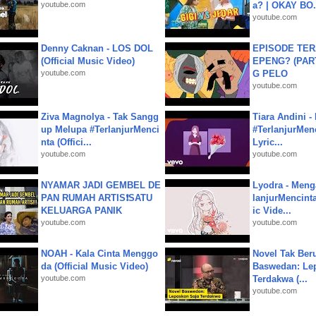
youtube.com
a? | OKAY BO.
youtube.com
Denny Caknan - LOS DOL
EPISODE TER
(Official Music Video)
EPENG? (PART
youtube.com
G PELO
youtube.com
Ziva Magnolya - Tak Sangg
Tiara Andini -
up Melupa #TerlanjurMenci
#TerlanjurMenc
nta (Offici...
Lyric...
youtube.com
youtube.com
NYAMAR JADI GEMBEL DE
Lyodra - Meng
PAN RUMAH ARTIS❗SATU
lanjurMencinta 
KELUARGA PANIK
ic Vide...
youtube.com
youtube.com
NOAH - Kala Cinta Menggo
Novel Tak Ber
da (Official Music Video)
Baswedan: Le
youtube.com
Terdakwa (...
youtube.com