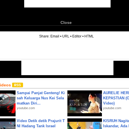
Close
6
Share:
Email
•
URL
•
Editor
•
HTML
Videos
Sampai Panjat Genteng! Ki
AURELIE HER
sah Keluarga Nus Kei Sela
KEPASTIAN (Of
matkan Diri...
Video)
youtube.com
youtube.com
Video Detik detik Prajurit T
KISRUH Nagita
NI Hadang Tank Israel
Iskandar, Ada