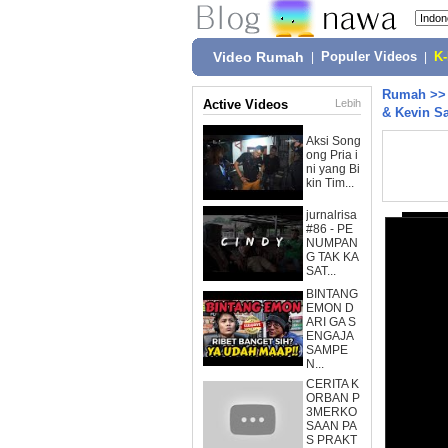
Video Rumah
|
Populer Videos
|
K
Rumah
>
Active Videos
Lebih
& Kevin S
Aksi Song
ong Pria i
ni yang Bi
kin Tim...
jurnalrisa
#86 - PE
NUMPAN
G TAK KA
SAT...
BINTANG
EMON D
ARI GA S
ENGAJA
SAMPE
N...
CERITA K
ORBAN P
3MERKO
SAAN PA
S PRAKT