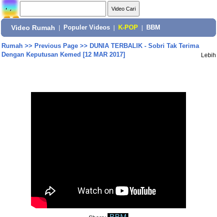
Video Rumah
|
Populer Videos
|
K-POP
|
BBM
Rumah
>>
Previous Page
>>
DUNIA TERBALIK - Sobri Tak Terima
Dengan Keputusan Kemed [12 MAR 2017]
Lebih