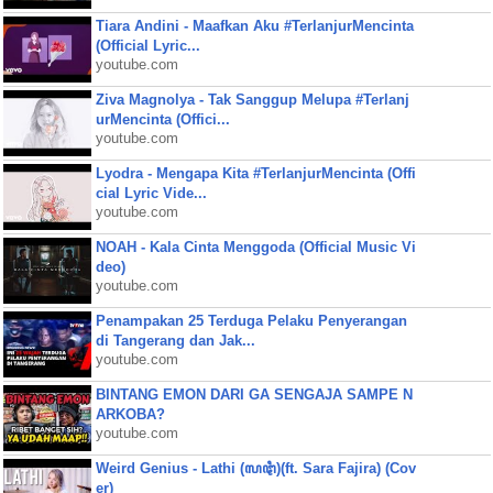
Tiara Andini - Maafkan Aku #TerlanjurMencinta
(Official Lyric...
youtube.com
Ziva Magnolya - Tak Sanggup Melupa #Terlanj
urMencinta (Offici...
youtube.com
Lyodra - Mengapa Kita #TerlanjurMencinta (Offi
cial Lyric Vide...
youtube.com
NOAH - Kala Cinta Menggoda (Official Music Vi
deo)
youtube.com
Penampakan 25 Terduga Pelaku Penyerangan
di Tangerang dan Jak...
youtube.com
BINTANG EMON DARI GA SENGAJA SAMPE N
ARKOBA?
youtube.com
Weird Genius - Lathi (ꦭꦛꦶ)(ft. Sara Fajira) (Cov
er)