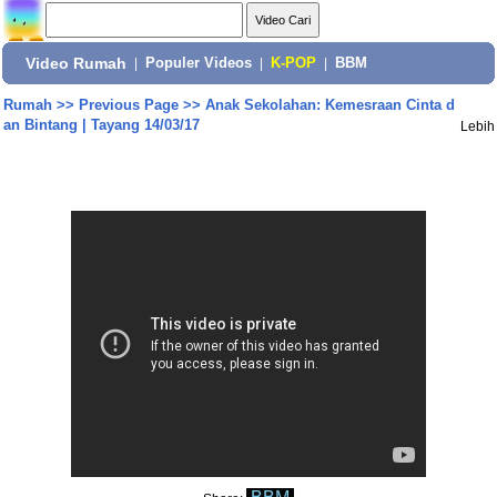
Video Rumah
|
Populer Videos
|
K-POP
|
BBM
Rumah
>>
Previous Page
>>
Anak Sekolahan: Kemesraan Cinta d
an Bintang | Tayang 14/03/17
Lebih