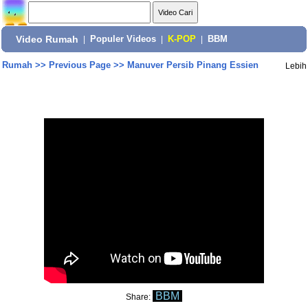
Video Rumah
|
Populer Videos
|
K-POP
|
BBM
Rumah
>>
Previous Page
>>
Manuver Persib Pinang Essien
Lebih
BBM
Share: