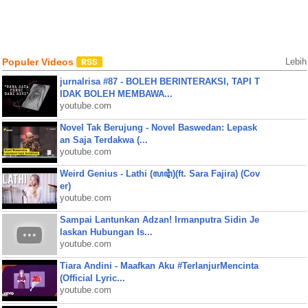
Populer Videos
Lebih
jurnalrisa #87 - BOLEH BERINTERAKSI, TAPI T
IDAK BOLEH MEMBAWA...
youtube.com
Novel Tak Berujung - Novel Baswedan: Lepask
an Saja Terdakwa (...
youtube.com
Weird Genius - Lathi (ꦭꦛꦶ)(ft. Sara Fajira) (Cov
er)
youtube.com
Sampai Lantunkan Adzan! Irmanputra Sidin Je
laskan Hubungan Is...
youtube.com
Tiara Andini - Maafkan Aku #TerlanjurMencinta
(Official Lyric...
youtube.com