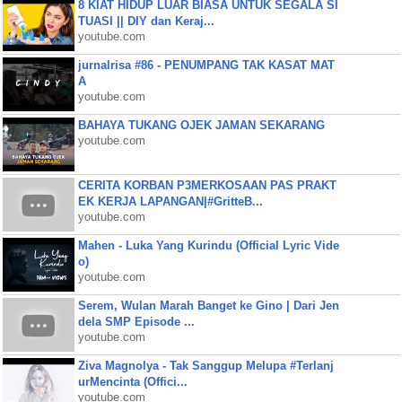
8 KIAT HIDUP LUAR BIASA UNTUK SEGALA SI
TUASI || DIY dan Keraj...
youtube.com
jurnalrisa #86 - PENUMPANG TAK KASAT MAT
A
youtube.com
BAHAYA TUKANG OJEK JAMAN SEKARANG
youtube.com
CERITA KORBAN P3MERKOSAAN PAS PRAKT
EK KERJA LAPANGAN|#GritteB...
youtube.com
Mahen - Luka Yang Kurindu (Official Lyric Vide
o)
youtube.com
Serem, Wulan Marah Banget ke Gino | Dari Jen
dela SMP Episode ...
youtube.com
Ziva Magnolya - Tak Sanggup Melupa #Terlanj
urMencinta (Offici...
youtube.com