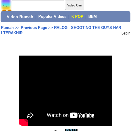
Video Rumah
|
Populer Videos
|
K-POP
|
BBM
Rumah
>>
Previous Page
>>
RVLOG - SHOOTING THE GUYS HAR
I TERAKHIR
Lebih