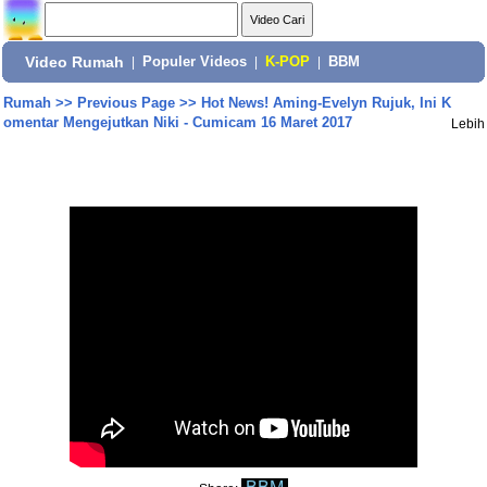
Video Rumah
|
Populer Videos
|
K-POP
|
BBM
Rumah
>>
Previous Page
>>
Hot News! Aming-Evelyn Rujuk, Ini K
omentar Mengejutkan Niki - Cumicam 16 Maret 2017
Lebih