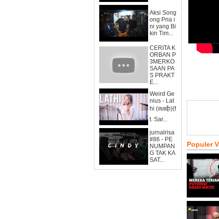
Aksi Song
ong Pria i
ni yang Bi
kin Tim...
CERITA K
ORBAN P
3MERKO
SAAN PA
S PRAKT
E...
Weird Ge
nius - Lat
hi (ꦭꦛꦶ)(f
t. Sar...
jurnalrisa
#86 - PE
Populer 
NUMPAN
G TAK KA
SAT...