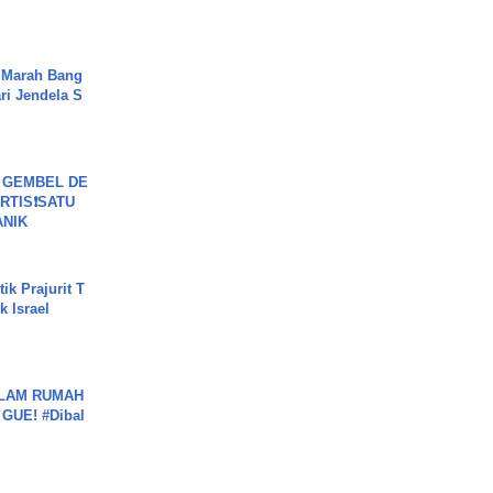
 Marah Bang
ari Jendela S
.
 GEMBEL DE
RTIS❗SATU
ANIK
ik Prajurit T
 Israel
DALAM RUMAH
GUE! #Dibal