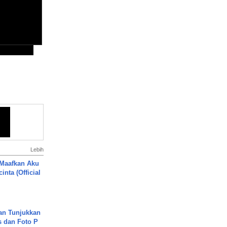
Lebih
 Maafkan Aku
inta (Official
an Tunjukkan
s dan Foto P