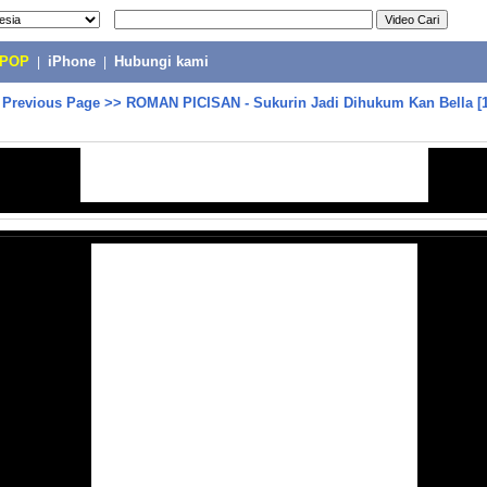
-POP
|
iPhone
|
Hubungi kami
>
Previous Page
>>
ROMAN PICISAN - Sukurin Jadi Dihukum Kan Bella [1