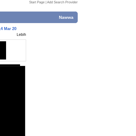
Start Page
|
Add Search Provider
Nawwa
4 Mar 20
Lebih