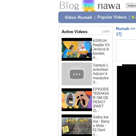
Video Rumah
|
Populer Videos
|
K
Rumah
>
Active Videos
Lebih
17]
KISRUH
Nagita VS
Jessica Is
kandar,
A...
Sampai L
antunkan
Adzan! Ir
manputra
S...
EPISODE
TERAKHI
R OM GE
PENG?
(PART
2)...
Safira Ine
ma - Bany
u Moto -
Dj Sant
u...