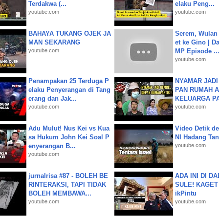
Terdakwa (...
elaku Peng...
youtube.com
youtube.com
BAHAYA TUKANG OJEK JA
Serem, Wulan
MAN SEKARANG
et ke Gino | D
youtube.com
MP Episode ..
youtube.com
Penampakan 25 Terduga P
NYAMAR JADI
elaku Penyerangan di Tang
PAN RUMAH A
erang dan Jak...
KELUARGA P
youtube.com
youtube.com
Adu Mulut! Nus Kei vs Kua
Video Detik det
sa Hukum John Kei Soal P
NI Hadang Tank
enyerangan B...
youtube.com
youtube.com
jurnalrisa #87 - BOLEH BE
ADA INI DI 
RINTERAKSI, TAPI TIDAK
SULE! KAGET 
BOLEH MEMBAWA...
ikPintu
youtube.com
youtube.com