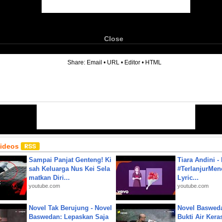
Close
6
Share:
Email
•
URL
•
Editor
•
HTML
Videos
Sampai Panjat Genteng! Ki
Tiara Andini -
sah Keluarga Nus Kei Sela
#TerlanjurMenc
matkan Diri...
Lyric...
youtube.com
youtube.com
Novel Tak Berujung - Novel
Novel Baswed
Baswedan: Lepaskan Saja
Bukti Air Kera